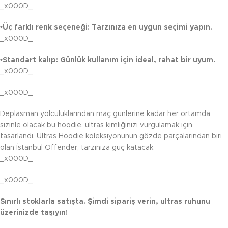
_x000D_
•Üç farklı renk seçeneği: Tarzınıza en uygun seçimi yapın.
_x000D_
•Standart kalıp: Günlük kullanım için ideal, rahat bir uyum.
_x000D_
_x000D_
Deplasman yolculuklarından maç günlerine kadar her ortamda
sizinle olacak bu hoodie, ultras kimliğinizi vurgulamak için
tasarlandı. Ultras Hoodie koleksiyonunun gözde parçalarından biri
olan İstanbul Offender, tarzınıza güç katacak.
_x000D_
_x000D_
Sınırlı stoklarla satışta. Şimdi sipariş verin, ultras ruhunu
üzerinizde taşıyın!