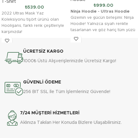
T-Shirt
₺
999.00
₺
539.00
Ninja Hoodie - Ultras Hoodie
2022 Ultras Mask Yaz
Gizemin ve gücün birleşimi: Ninja
Koleksiyonu tişört ürünü olan
Hoodie! Yalnızca siyah renkte
Hooligans, farklı renk çeşitleriyle
tasarlanan ve göz hariç tüm yüzü
karşınızda!
kapatabilen fermuarlı maske
detayıyla, bu hoodie, holiganizm
tarzını benimseyenler için özel
ÜCRETSİZ KARGO
olarak tasarlandı. Üç iplik
diagonel kumaşı sayesinde kış
1000₺ Üstü Alışverişlerinizde Ücretsiz Kargo!
aylarında soğuk havalara karşı
hem koruma sağlar hem de asi
stilinizi tamamlar.
GÜVENLİ ÖDEME
•Üç iplik diagonel kumaş: Kalın
ve dayanıklı dokusuyla sizi
256 BIT SSL İle Tüm İşlemleriniz Güvende!
sıcak tutar.
7/24 MÜŞTERİ HİZMETLERİ
•Fermuarlı maske detayı:
Gözleri açıkta bırakarak tüm
Aklınıza Takılan Her Konuda Bizlere Ulaşabilirsiniz.
yüzü kapatan eşsiz tasarım.