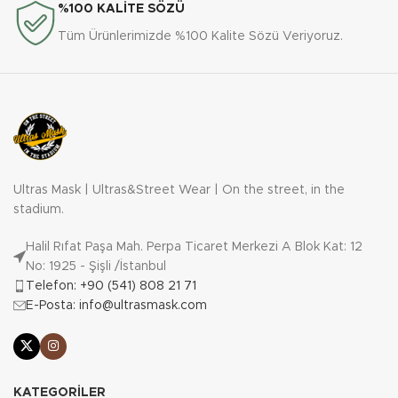
•Standart kalıp: Günlük kullanım
%100 KALİTE SÖZÜ
ve rahatlık için ideal.
Tüm Ürünlerimizde %100 Kalite Sözü Veriyoruz.
Kışın sert koşullarında holigan
ruhunuza uygun bir koruma ve
stil sunan Ninja Hoodie, ultras
mask koleksiyonunun en dikkat
çekici parçalarından biri. İster
deplasman yolunda, ister
sokaklarda olun, bu hoodie her
Ultras Mask | Ultras&Street Wear | On the street, in the
zaman yanınızda.
stadium.
Sınırlı sayıda üretildi. Şimdi
Halil Rıfat Paşa Mah. Perpa Ticaret Merkezi A Blok Kat: 12
sipariş verin, Ninja Hoodie ile
No: 1925 - Şişli /İstanbul
fark yaratın!
Telefon: +90 (541) 808 21 71
E-Posta: info@ultrasmask.com
KATEGORILER