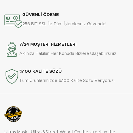
eşlik eder.
_x000D_
GÜVENLİ ÖDEME
•Üç iplik kumaş: Kalın ve sıcak
tutan dokusuyla kış aylarına
256 BIT SSL İle Tüm İşlemleriniz Güvende!
meydan okur.
_x000D_
•Üç farklı renk seçeneği: Tarzınıza
7/24 MÜŞTERİ HİZMETLERİ
ve ruh halinize uygun seçim
Aklınıza Takılan Her Konuda Bizlere Ulaşabilirsiniz.
yapın.
_x000D_
•Standart kalıp: Rahatlık ve
%100 KALİTE SÖZÜ
işlevsellik bir arada.
Tüm Ürünlerimizde %100 Kalite Sözü Veriyoruz.
_x000D_
_x000D_
Away Day, ultras ruhunu stilinizle
buluştururken, deplasman
maceralarınıza eşsiz bir konfor
sunar. Bu hoodie, sadece bir
kıyafet değil, tribünlerde ve
yolculuklarda yaşadığınız anıların
Ultras Mask | Ultras&Street Wear | On the street, in the