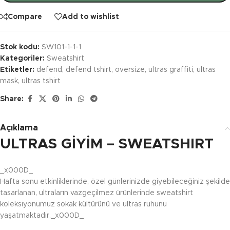
Compare
Add to wishlist
Stok kodu:
SW101-1-1-1
Kategoriler:
Sweatshirt
Etiketler:
defend
,
defend tshirt
,
oversize
,
ultras graffiti
,
ultras
mask
,
ultras tshirt
Share:
Açıklama
ULTRAS GİYİM – SWEATSHIRT
_x000D_
Hafta sonu etkinliklerinde, özel günlerinizde giyebileceğiniz şekilde
tasarlanan, ultraların vazgeçilmez ürünlerinde sweatshirt
koleksiyonumuz sokak kültürünü ve ultras ruhunu
yaşatmaktadır._x000D_