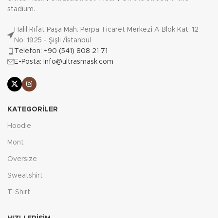
bir sembolü.
stadium.
_x000D_
_x000D_
Halil Rıfat Paşa Mah. Perpa Ticaret Merkezi A Blok Kat: 12
No: 1925 - Şişli /İstanbul
Sınırlı stoklarla satışta. Şimdi
Telefon: +90 (541) 808 21 71
sipariş verin ve Away Day ile
E-Posta: info@ultrasmask.com
deplasman ruhunu üzerinizde
taşıyın!
KATEGORILER
Hoodie
Mont
Oversize
Sweatshirt
T-Shirt