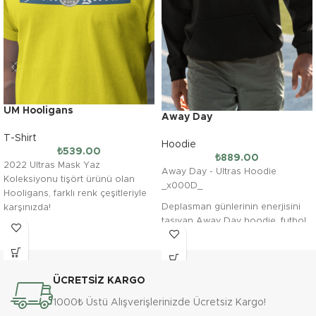
UM Hooligans
Away Day
T-Shirt
Hoodie
₺
539.00
₺
889.00
2022 Ultras Mask Yaz
Away Day - Ultras Hoodie
Koleksiyonu tişört ürünü olan
_x000D_
Hooligans, farklı renk çeşitleriyle
Deplasman günlerinin enerjisini
karşınızda!
taşıyan Away Day hoodie, futbol
tutkusu ve holiganizm ruhunu bir
araya getiriyor. Üç iplik kumaştan
üretilen bu tasarım, konfor ve
dayanıklılığıyla deplasman
ÜCRETSİZ KARGO
yolculuklarından günlük
1000₺ Üstü Alışverişlerinizde Ücretsiz Kargo!
yaşantınıza kadar her anınıza