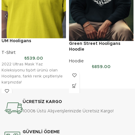
UM Hooligans
Green Street Hooligans
Hoodie
T-Shirt
₺
539.00
Hoodie
2022 Ultras Mask Yaz
₺
859.00
Koleksiyonu tişört ürünü olan
Hooligans, farklı renk çeşitleriyle
karşınızda!
ÜCRETSİZ KARGO
1000₺ Üstü Alışverişlerinizde Ücretsiz Kargo!
GÜVENLİ ÖDEME