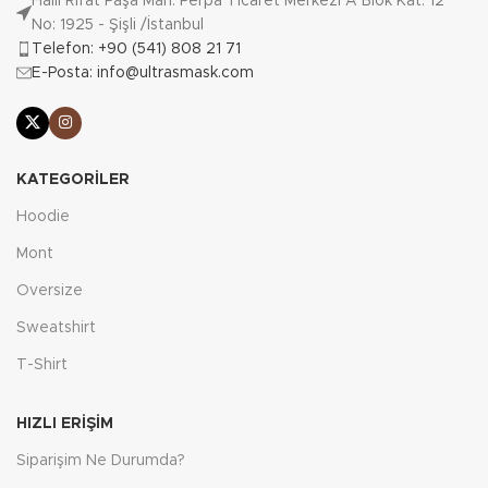
Halil Rıfat Paşa Mah. Perpa Ticaret Merkezi A Blok Kat: 12
No: 1925 - Şişli /İstanbul
Telefon: +90 (541) 808 21 71
E-Posta: info@ultrasmask.com
KATEGORILER
Hoodie
Mont
Oversize
Sweatshirt
T-Shirt
HIZLI ERIŞIM
Siparişim Ne Durumda?