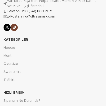
Halil Rıfat Paşa Mah. Perpa Ticaret Merkezi A Blok Kat: 12
No: 1925 - Şişli /İstanbul
Telefon: +90 (541) 808 21 71
E-Posta: info@ultrasmask.com
KATEGORILER
Hoodie
Mont
Oversize
Sweatshirt
T-Shirt
HIZLI ERIŞIM
Siparişim Ne Durumda?