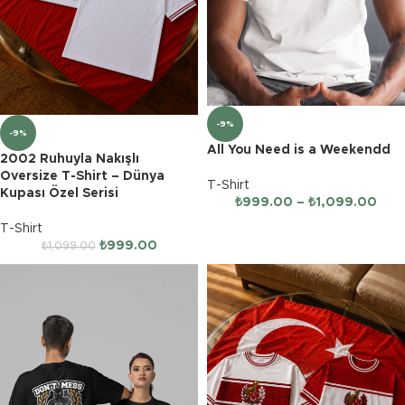
-9%
-9%
All You Need is a Weekendd
2002 Ruhuyla Nakışlı
Oversize T-Shirt – Dünya
T-Shirt
Kupası Özel Serisi
₺
999.00
–
₺
1,099.00
T-Shirt
₺
999.00
₺
1,099.00