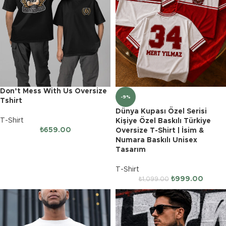
Don’t Mess With Us Oversize
-9%
Tshirt
Dünya Kupası Özel Serisi
T-Shirt
Kişiye Özel Baskılı Türkiye
₺
659.00
Oversize T-Shirt | İsim &
Numara Baskılı Unisex
Tasarım
T-Shirt
₺
999.00
₺
1,099.00