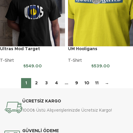
Ultras Mod Target
UM Hooligans
T-Shirt
T-Shirt
₺
549.00
₺
539.00
1
2
3
4
…
9
10
11
→
ÜCRETSİZ KARGO
1000₺ Üstü Alışverişlerinizde Ücretsiz Kargo!
GÜVENLİ ÖDEME