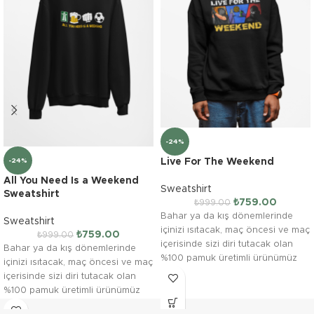
-24%
Live For The Weekend
-24%
All You Need Is a Weekend
Sweatshirt
Sweatshirt
₺
759.00
₺
999.00
Bahar ya da kış dönemlerinde
Sweatshirt
içinizi ısıtacak, maç öncesi ve maç
₺
759.00
₺
999.00
içerisinde sizi diri tutacak olan
Bahar ya da kış dönemlerinde
%100 pamuk üretimli ürünümüz
içinizi ısıtacak, maç öncesi ve maç
"Live For The Weekend" farklı
içerisinde sizi diri tutacak olan
beden ve renk tercihleriyle.
%100 pamuk üretimli ürünümüz
"All You Need Is a Weekend"