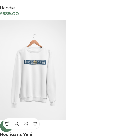
Hoodie
₺
889.00
-24%
Hooligans Yeni