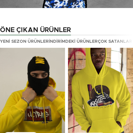
ULTRAS MASK
Yeni Tarz Montlarla
ÖNE ÇIKAN ÜRÜNLER
Tarzını En İyi Sen
YENI SEZON ÜRÜNLER
İNDIRIMDEKI ÜRÜNLER
ÇOK SATANLAR
Yansıt
Alışverişe Başla