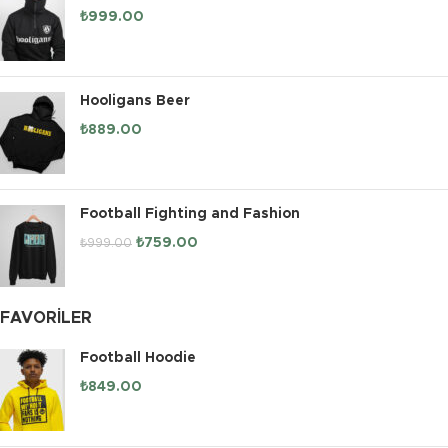
₺
999.00
Hooligans Beer
₺
889.00
Football Fighting and Fashion
₺
759.00
₺
999.00
FAVORILER
Football Hoodie
₺
849.00