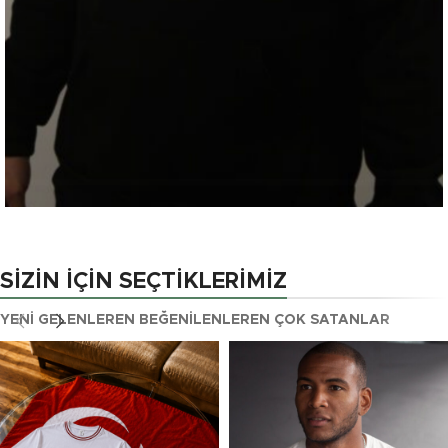
ULTRAS MASK
Yeni Sezon Ürünler İle
SIZIN İÇIN SEÇTIKLERIMIZ
Tüm Gözler Üzeriniz'de
YENI GELENLER
EN BEĞENILENLER
EN ÇOK SATANLAR
ŞİMDİ BAŞLA