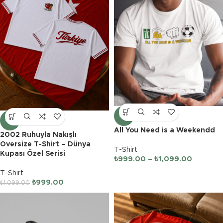
-9%
-9%
All You Need is a Weekendd
2002 Ruhuyla Nakışlı
Oversize T-Shirt – Dünya
T-Shirt
Kupası Özel Serisi
₺
999.00
–
₺
1,099.00
T-Shirt
₺
999.00
₺
1,099.00