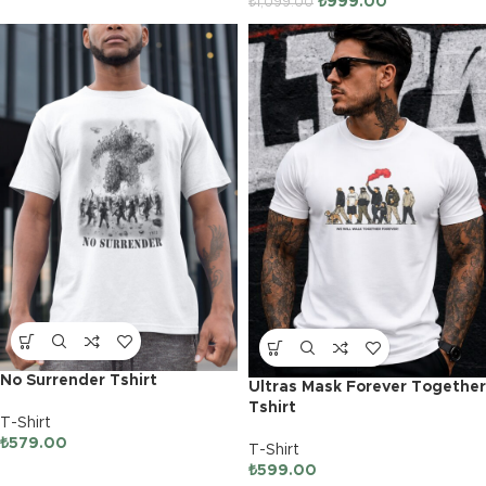
₺
999.00
₺
1,099.00
No Surrender Tshirt
Ultras Mask Forever Together
Tshirt
T-Shirt
₺
579.00
T-Shirt
₺
599.00