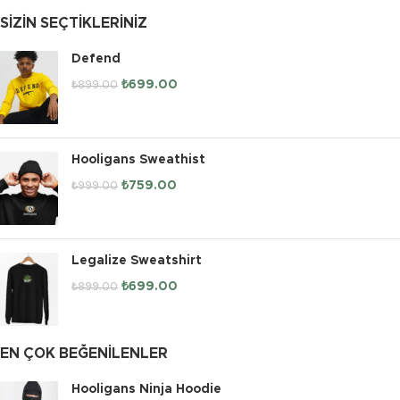
SIZIN SEÇTIKLERINIZ
Defend
₺
699.00
₺
899.00
Hooligans Sweathist
₺
759.00
₺
999.00
Legalize Sweatshirt
₺
699.00
₺
899.00
EN ÇOK BEĞENILENLER
Hooligans Ninja Hoodie