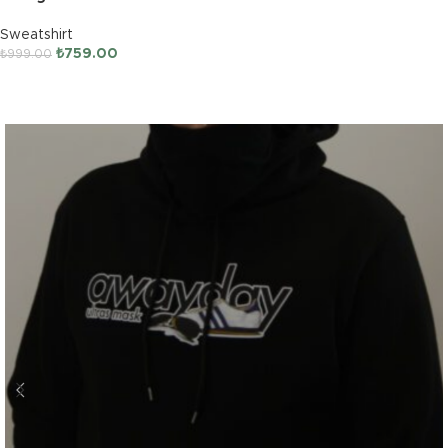
Sweatshirt
₺
759.00
₺
999.00