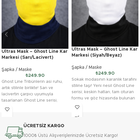
Ultras Mask – Ghost Line Kar
Ultras Mask – Ghost Line Kar
Markesi (Siyah/Beyaz)
Markesi (Sarı/Lacivert)
Şapka / Maske
Şapka / Maske
₺
249.90
₺
249.90
Sokak modasının karanlık tarafını
Ghost Line Tribünlerin asi ruhu,
stiline taşı! Yeni nesil Ghost Line
artık stilinle birlikte! Sarı ve
serisi; keskin hatları, tam oturan
lacivertin çarpıcı uyumuyla
formu ve göz hizasında bulunan
tasarlanan Ghost Line serisi,
sokak modasına yepyeni
ÜCRETSİZ KARGO
1000₺ Üstü Alışverişlerinizde Ücretsiz Kargo!