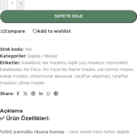
-
+
SEPETE EKLE
Compare
Add to wishlist
Stok kodu:
Yok
Kategoriler:
Şapka / Maske
Etiketler:
balaklava
,
kar maskesi
,
kışlık yüz maskesi
,
motosiklet
balaklavası
,
No Face
,
No Face No Name maske
,
sarı kırmızı maske
,
sokak modası
,
streetwear aksesuar
,
taraftar ekipmanı
,
taraftar
maskesi
,
ultras maske
Share:
Açıklama
✅ Ürün Özellikleri:
%100 pamuklu ribana kumaş
– hem esnek hem nefes alabilir