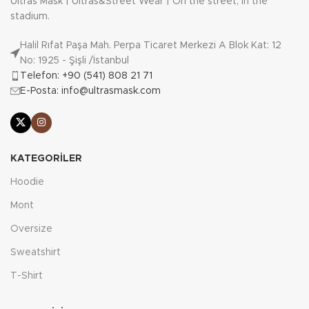
Ultras Mask | Ultras&Street Wear | On the street, in the
stadium.
Halil Rıfat Paşa Mah. Perpa Ticaret Merkezi A Blok Kat: 12
No: 1925 - Şişli /İstanbul
Telefon: +90 (541) 808 21 71
E-Posta: info@ultrasmask.com
KATEGORILER
Hoodie
Mont
Oversize
Sweatshirt
T-Shirt