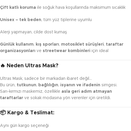
Çift katlı koruma
ile soğuk hava koşullarında maksimum sıcaklık
Unisex – tek beden
, tüm yüz tiplerine uyumlu
Alerji yapmayan, cilde dost kumaş
Günlük kullanım
,
kış sporları
,
motosiklet sürüşleri
,
taraftar
organizasyonları
ve
streetwear kombinleri
için ideal
🔥 Neden Ultras Mask?
Ultras Mask, sadece bir markadan ibaret değil…
Bu ürün,
tutkunun
,
bağlılığın
,
isyanın ve ifadenin
simgesi.
Sarı-kırmızı maskemiz, özellikle
asla geri adım atmayan
taraftarlar
ve sokak modasına yön verenler için üretildi.
📦 Kargo & Teslimat:
Aynı gün kargo seçeneği