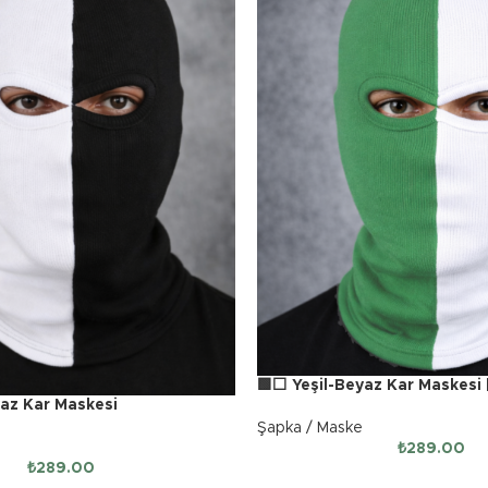
🟩⬜ Yeşil-Beyaz Kar Maskesi 
az Kar Maskesi
Şapka / Maske
₺
289.00
₺
289.00