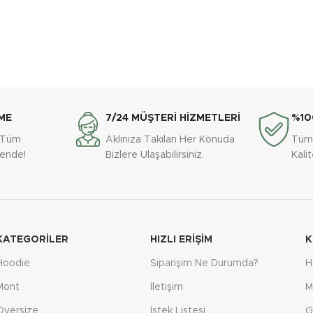
ME
7/24 MÜŞTERİ HİZMETLERİ
%10
e Tüm
Aklınıza Takılan Her Konuda
Tüm
vende!
Bizlere Ulaşabilirsiniz.
Kali
KATEGORILER
HIZLI ERIŞIM
K
Hoodie
Siparişim Ne Durumda?
H
Mont
İletişim
M
Oversize
İstek Listesi
G