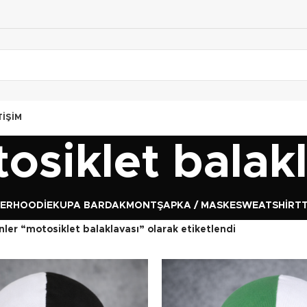
TIŞIM
osiklet balak
GER
HOODIE
KUPA BARDAK
MONT
ŞAPKA / MASKE
SWEATSHIRT
nler “motosiklet balaklavası” olarak etiketlendi