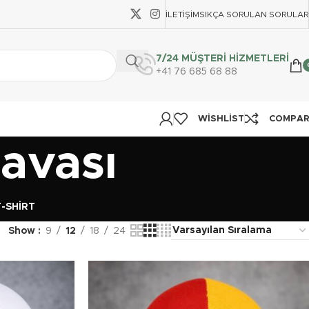
İLETIŞIM
SIKÇA SORULAN SORULAR
7/24 MÜŞTERİ HİZMETLERİ
+41 76 685 68 88
WISHLIST
COMPA
lavası
T-SHIRT
Show
9
12
18
24