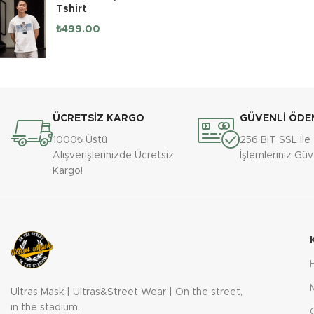
Tshirt
₺
499.00
ÜCRETSİZ KARGO
GÜVENLİ ÖDE
1000₺ Üstü
256 BIT SSL İl
Alışverişlerinizde Ücretsiz
İşlemleriniz Gü
Kargo!
Ultras Mask | Ultras&Street Wear | On the street,
in the stadium.