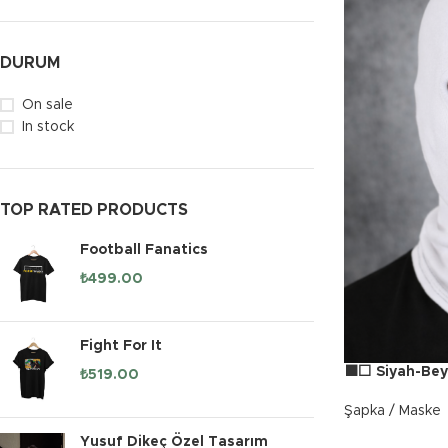
DURUM
On sale
In stock
TOP RATED PRODUCTS
Football Fanatics
₺
499.00
Fight For It
⬛⬜ Siyah-Bey
₺
519.00
Şapka / Maske
Yusuf Dikeç Özel Tasarım