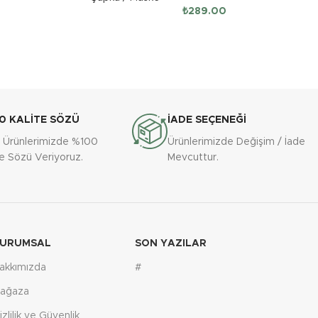
₺
289.00
0 KALİTE SÖZÜ
İADE SEÇENEĞİ
 Ürünlerimizde %100
Ürünlerimizde Değişim / İade
te Sözü Veriyoruz.
Mevcuttur.
URUMSAL
SON YAZILAR
akkımızda
#
ağaza
izlilik ve Güvenlik