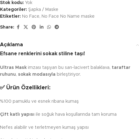
Stok kodu:
Yok
Kategoriler:
Şapka / Maske
Etiketler:
No Face
,
No Face No Name maske
Share:
Açıklama
Efsane renklerini sokak stiline taşı!
Ultras Mask
imzası taşıyan bu sarı-lacivert balaklava,
taraftar
ruhunu
,
sokak modasıyla
birleştiriyor.
✅ Ürün Özellikleri:
%100 pamuklu ve esnek ribana kumaş
Çift katlı yapısı
ile soğuk hava koşullarında tam koruma
Nefes alabilir ve terletmeyen kumaş yapısı