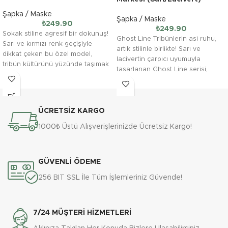
Şapka / Maske
Şapka / Maske
₺
249.90
₺
249.90
Sokak stiline agresif bir dokunuş!
Ghost Line Tribünlerin asi ruhu,
Sarı ve kırmızı renk geçişiyle
artık stilinle birlikte! Sarı ve
dikkat çeken bu özel model,
lacivertin çarpıcı uyumuyla
tribün kültürünü yüzünde taşımak
tasarlanan Ghost Line serisi,
isteyenler
sokak modasına yepyeni
ÜCRETSİZ KARGO
1000₺ Üstü Alışverişlerinizde Ücretsiz Kargo!
GÜVENLİ ÖDEME
256 BIT SSL İle Tüm İşlemleriniz Güvende!
7/24 MÜŞTERİ HİZMETLERİ