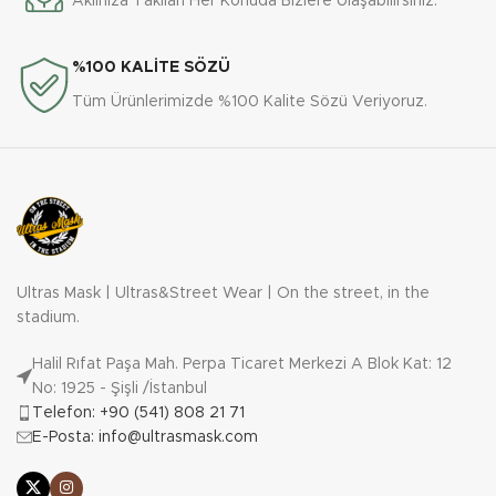
Aklınıza Takılan Her Konuda Bizlere Ulaşabilirsiniz.
%100 KALİTE SÖZÜ
Tüm Ürünlerimizde %100 Kalite Sözü Veriyoruz.
Ultras Mask | Ultras&Street Wear | On the street, in the
stadium.
Halil Rıfat Paşa Mah. Perpa Ticaret Merkezi A Blok Kat: 12
No: 1925 - Şişli /İstanbul
Telefon: +90 (541) 808 21 71
E-Posta: info@ultrasmask.com