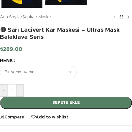
Ana Sayfa
/
Şapka / Maske
🟡 Sarı Lacivert Kar Maskesi – Ultras Mask
Balaklava Seris
₺
289.00
RENK
-
+
SEPETE EKLE
Compare
Add to wishlist