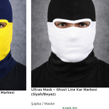
Ultras Mask – Ghost Line Kar Markesi
 Markesi
(Siyah/Beyaz)
Şapka / Maske
₺
249.90