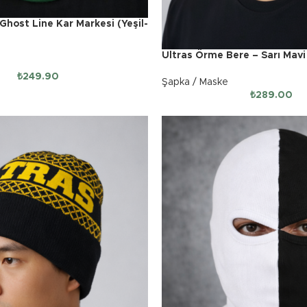
Ghost Line Kar Markesi (Yeşil-
Ultras Örme Bere – Sarı Mavi
₺
249.90
Şapka / Maske
₺
289.00