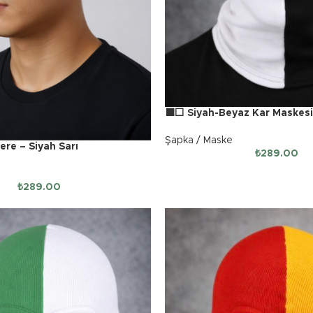
⬛⬜ Siyah-Beyaz Kar Maskesi
Şapka / Maske
re – Siyah Sarı
₺
289.00
₺
289.00