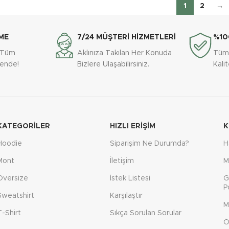
1
2
→
ME
7/24 MÜŞTERİ HİZMETLERİ
%10
e Tüm
Aklınıza Takılan Her Konuda
Tüm
vende!
Bizlere Ulaşabilirsiniz.
Kali
KATEGORILER
HIZLI ERIŞIM
K
Hoodie
Siparişim Ne Durumda?
H
Mont
İletişim
M
Oversize
İstek Listesi
G
P
Sweatshirt
Karşılaştır
M
T-Shirt
Sıkça Sorulan Sorular
Ö