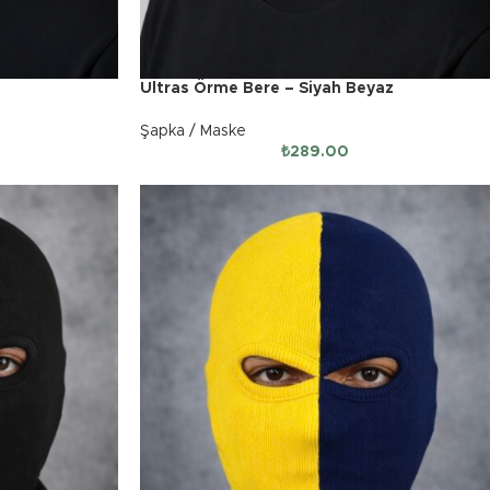
Ultras Örme Bere – Siyah Beyaz
Şapka / Maske
₺
289.00