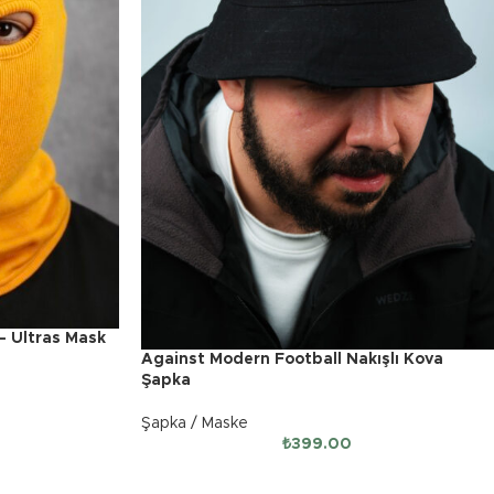
 – Ultras Mask
Against Modern Football Nakışlı Kova
Şapka
Şapka / Maske
₺
399.00