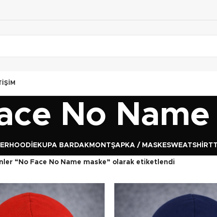
TIŞIM
ace No Name
GER
HOODIE
KUPA BARDAK
MONT
ŞAPKA / MASKE
SWEATSHIRT
nler “No Face No Name maske” olarak etiketlendi