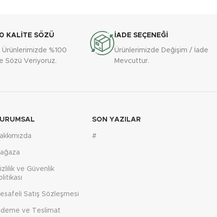
0 KALİTE SÖZÜ
İADE SEÇENEĞİ
 Ürünlerimizde %100
Ürünlerimizde Değişim / İade
te Sözü Veriyoruz.
Mevcuttur.
URUMSAL
SON YAZILAR
akkımızda
#
ağaza
izlilik ve Güvenlik
olitikası
esafeli Satış Sözleşmesi
deme ve Teslimat