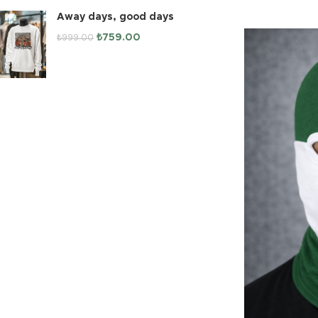
Away days, good days
₺
759.00
₺
999.00