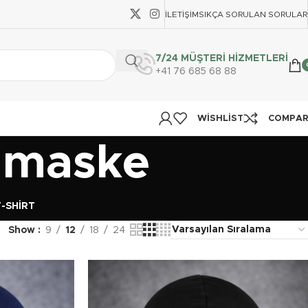
İLETIŞIM
SIKÇA SORULAN SORULAR
7/24 MÜŞTERİ HİZMETLERİ
+41 76 685 68 88
WISHLIST
COMPA
 maske
T-SHIRT
Show
9
12
18
24