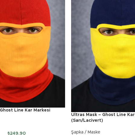
 Ghost Line Kar Markesi
Ultras Mask – Ghost Line Kar
(Sarı/Lacivert)
Şapka / Maske
₺
249.90