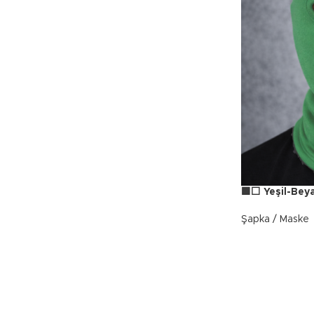
🟩⬜ Yeşil-Beya
Şapka / Maske