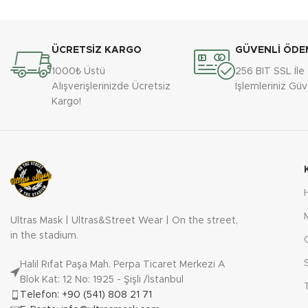
ÜCRETSİZ KARGO
GÜVENLİ ÖDE
1000₺ Üstü
256 BIT SSL İl
Alışverişlerinizde Ücretsiz
İşlemleriniz Gü
Kargo!
Ultras Mask | Ultras&Street Wear | On the street,
in the stadium.
Halil Rıfat Paşa Mah. Perpa Ticaret Merkezi A
Blok Kat: 12 No: 1925 - Şişli /İstanbul
Telefon: +90 (541) 808 21 71