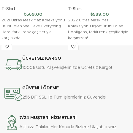
T-Shirt
T-Shirt
₺
569.00
₺
539.00
2021 Ultras Mask Yaz Koleksiyonu
2022 Ultras Mask Yaz
ürünü olan We Have Everything
Koleksiyonu tişört ürünü olan
Here, farklı renk çeşitleriyle
Hooligans, farklı renk çeşitleriyle
karşınızda!
karşınızda!
ÜCRETSİZ KARGO
1000₺ Üstü Alışverişlerinizde Ücretsiz Kargo!
GÜVENLİ ÖDEME
256 BIT SSL İle Tüm İşlemleriniz Güvende!
7/24 MÜŞTERİ HİZMETLERİ
Aklınıza Takılan Her Konuda Bizlere Ulaşabilirsiniz.