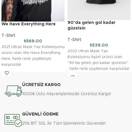
90’da gelen gol kadar
We Have Everything Here
güzelsin
T-Shirt
T-Shirt
₺
569.00
₺
539.00
2021 Ultras Mask Yaz Koleksiyonu
2022 Ultras Mask Yaz
ürünü olan We Have Everything
Koleksiyonu tişört ürünü olan
Here, farklı renk çeşitleriyle
''90'da gelen gol kadar güzelsin''
karşınızda!
, farklı renk çeşitleriyle karşınızda!
ÜCRETSİZ KARGO
1000₺ Üstü Alışverişlerinizde Ücretsiz Kargo!
GÜVENLİ ÖDEME
256 BIT SSL İle Tüm İşlemleriniz Güvende!