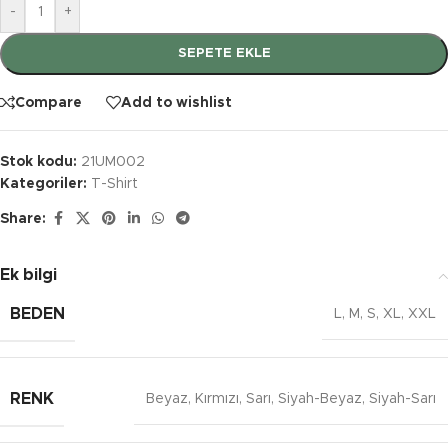
-
+
SEPETE EKLE
Compare
Add to wishlist
Stok kodu:
21UM002
Kategoriler:
T-Shirt
Share:
Ek bilgi
BEDEN
L
,
M
,
S
,
XL
,
XXL
RENK
Beyaz
,
Kırmızı
,
Sarı
,
Siyah-Beyaz
,
Siyah-Sarı