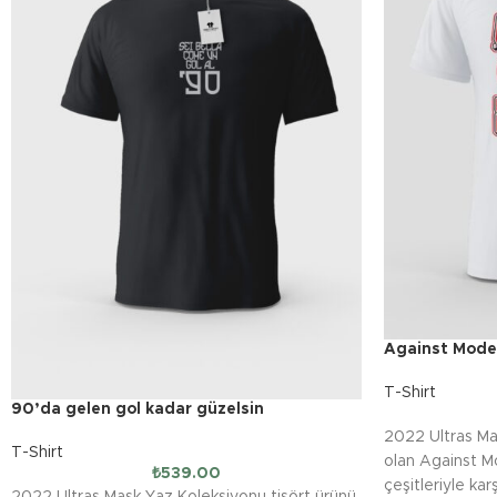
Against Mode
T-Shirt
90’da gelen gol kadar güzelsin
2022 Ultras Ma
T-Shirt
olan Against Mo
₺
539.00
çeşitleriyle kar
2022 Ultras Mask Yaz Koleksiyonu tişört ürünü