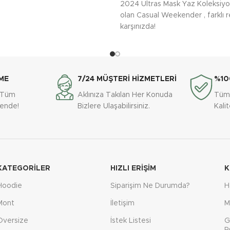
2024 Ultras Mask Yaz Koleksiyo
olan Casual Weekender , farklı r
karşınızda!
ME
7/24 MÜŞTERİ HİZMETLERİ
%10
e Tüm
Aklınıza Takılan Her Konuda
Tüm
vende!
Bizlere Ulaşabilirsiniz.
Kali
KATEGORILER
HIZLI ERIŞIM
K
Hoodie
Siparişim Ne Durumda?
H
Mont
İletişim
M
Oversize
İstek Listesi
G