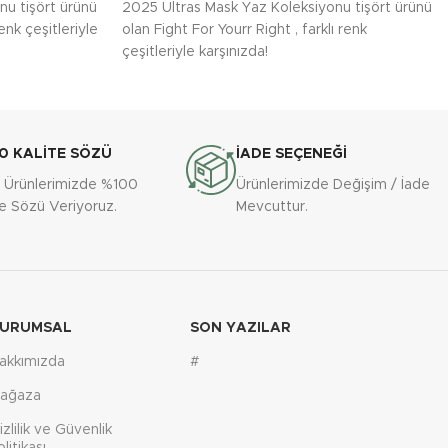
nu tişört ürünü
2025 Ultras Mask Yaz Koleksiyonu tişört ürünü
enk çeşitleriyle
olan Fight For Yourr Right , farklı renk
çeşitleriyle karşınızda!
0 KALİTE SÖZÜ
İADE SEÇENEĞİ
 Ürünlerimizde %100
Ürünlerimizde Değişim / İade
te Sözü Veriyoruz.
Mevcuttur.
URUMSAL
SON YAZILAR
akkımızda
#
ağaza
izlilik ve Güvenlik