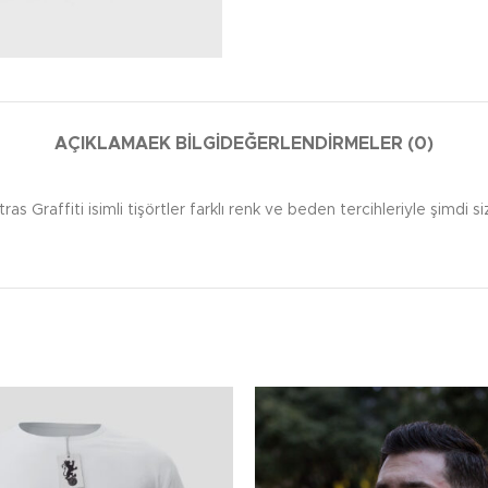
AÇIKLAMA
EK BILGI
DEĞERLENDIRMELER (0)
ras Graffiti isimli tişörtler farklı renk ve beden tercihleriyle şimdi siz