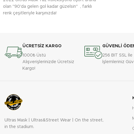
olan ''90'da gelen gol kadar güzelsin'' , farklı
renk çeşitleriyle karşınızda!
ÜCRETSİZ KARGO
GÜVENLİ ÖDE
1000₺ Üstü
256 BIT SSL İl
Alışverişlerinizde Ücretsiz
İşlemleriniz Gü
Kargo!
Ultras Mask | Ultras&Street Wear | On the street,
in the stadium.