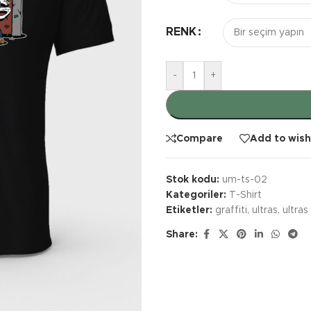
RENK
-
+
Compare
Add to wish
Stok kodu:
um-ts-02
Kategoriler:
T-Shirt
Etiketler:
graffiti
,
ultras
,
ultras 
Share: