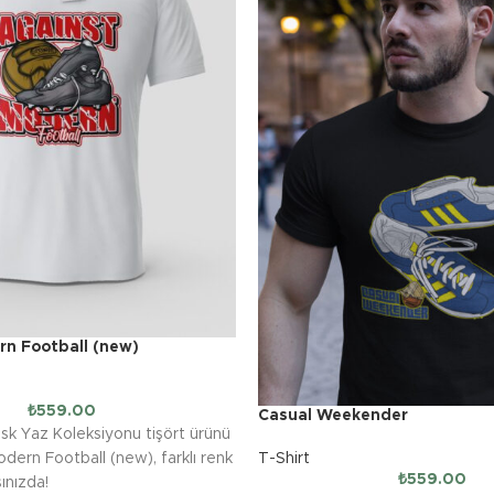
rn Football (new)
₺
559.00
Casual Weekender
sk Yaz Koleksiyonu tişört ürünü
T-Shirt
dern Football (new), farklı renk
₺
559.00
şınızda!