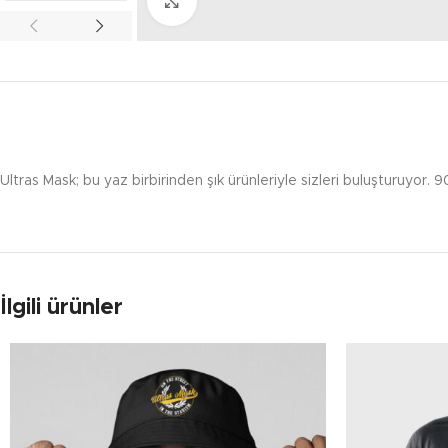
Click to enlarge
Ultras Mask; bu yaz birbirinden şık ürünleriyle sizleri buluşturuyor. 9
İlgili ürünler