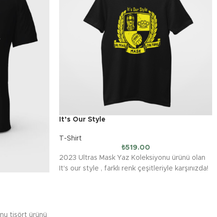
It’s Our Style
T-Shirt
₺
519.00
2023 Ultras Mask Yaz Koleksiyonu ürünü olan
It's our style , farklı renk çeşitleriyle karşınızda!
nu tişört ürünü