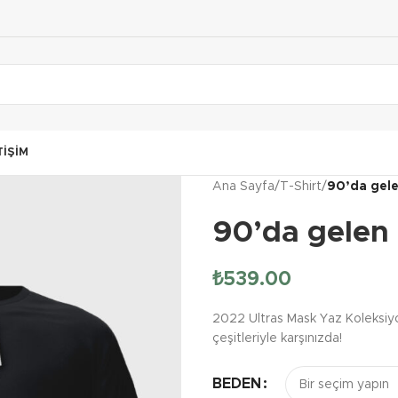
TIŞIM
Ana Sayfa
/
T-Shirt
/
90’da gele
90’da gelen 
₺
539.00
2022 Ultras Mask Yaz Koleksiyon
çeşitleriyle karşınızda!
BEDEN