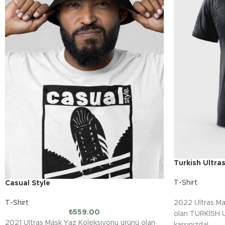
Turkish Ultras
T-Shirt
Casual Style
T-Shirt
2022 Ultras Ma
₺
559.00
olan TURKISH UL
2021 Ultras Mask Yaz Koleksiyonu ürünü olan