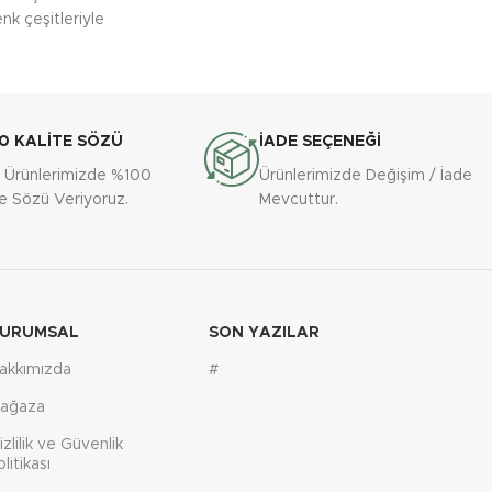
nk çeşitleriyle
0 KALİTE SÖZÜ
İADE SEÇENEĞİ
 Ürünlerimizde %100
Ürünlerimizde Değişim / İade
te Sözü Veriyoruz.
Mevcuttur.
URUMSAL
SON YAZILAR
akkımızda
#
ağaza
izlilik ve Güvenlik
olitikası