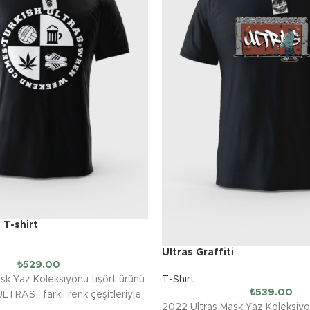
 T-shirt
Ultras Graffiti
₺
529.00
T-Shirt
sk Yaz Koleksiyonu tişört ürünü
₺
539.00
TRAS , farklı renk çeşitleriyle
2022 Ultras Mask Yaz Koleksiyo