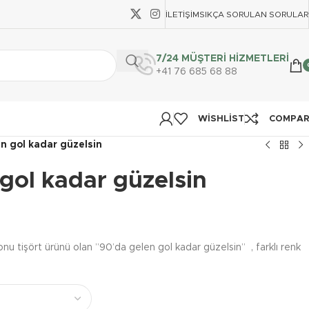
İLETIŞIM
SIKÇA SORULAN SORULAR
7/24 MÜŞTERİ HİZMETLERİ
+41 76 685 68 88
WISHLIST
COMPA
n gol kadar güzelsin
gol kadar güzelsin
u tişört ürünü olan ”90’da gelen gol kadar güzelsin” , farklı renk