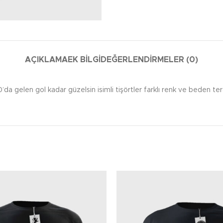
AÇIKLAMA
EK BILGI
DEĞERLENDIRMELER (0)
0’da gelen gol kadar güzelsin isimli tişörtler farklı renk ve beden terc