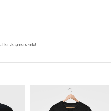
ihleriyle şimdi sizinle!