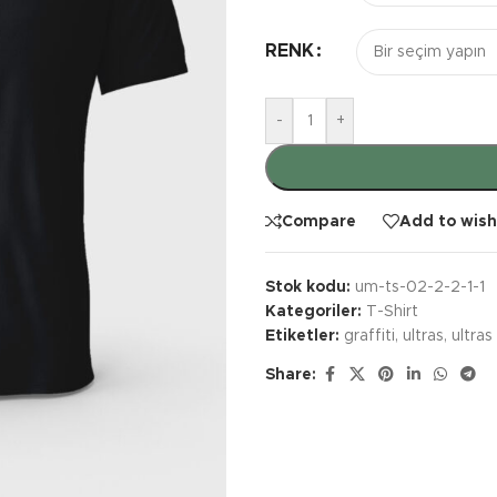
RENK
-
+
Compare
Add to wish
Stok kodu:
um-ts-02-2-2-1-1
Kategoriler:
T-Shirt
Etiketler:
graffiti
,
ultras
,
ultras 
Share: