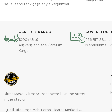
karşınızda!
Casual, farklı renk çeşitleriyle karşınızda!
ÜCRETSİZ KARGO
GÜVENLİ ÖDE
1000₺ Üstü
256 BIT SSL İl
Alışverişlerinizde Ücretsiz
İşlemleriniz Gü
Kargo!
Ultras Mask | Ultras&Street Wear | On the street,
in the stadium.
Halil Rıfat Paşa Mah. Perpa Ticaret Merkezi A