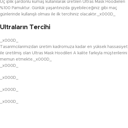
Üç iplik şardonlu kumaş kullanılarak üretilen Ultras Mask Hoodieleri
%100 Pamuktur. Günlük yaşantınızda giyebileceğiniz gibi maç
günlerinde kullanışlı olması ile ilk tercihiniz olacaktır._x000D_
Ultraların Tercihi
_x000D_
Tasarımcılarımızdan üretim kadromuza kadar en yüksek hassasiyet
ile üretilmiş olan Ultras Mask Hoodileri A kalite farkıyla müşterilerini
memun etmekte._x000D_
_x000D_
_x000D_
_x000D_
_x000D_