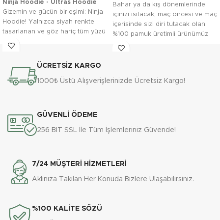
Ninja Hoodie - Ultras Hoodie
Bahar ya da kış dönemlerinde
Gizemin ve gücün birleşimi: Ninja
içinizi ısıtacak, maç öncesi ve maç
Hoodie! Yalnızca siyah renkte
içerisinde sizi diri tutacak olan
tasarlanan ve göz hariç tüm yüzü
%100 pamuk üretimli ürünümüz
kapatabilen fermuarlı maske
"90'da gelen gol gibisin" farklı
detayıyla, bu hoodie, holiganizm
beden ve renk tercihleriyle.
tarzını benimseyenler için özel
ÜCRETSİZ KARGO
olarak tasarlandı. Üç iplik
diagonel kumaşı sayesinde kış
1000₺ Üstü Alışverişlerinizde Ücretsiz Kargo!
aylarında soğuk havalara karşı
hem koruma sağlar hem de asi
stilinizi tamamlar.
GÜVENLİ ÖDEME
•Üç iplik diagonel kumaş: Kalın
ve dayanıklı dokusuyla sizi
256 BIT SSL İle Tüm İşlemleriniz Güvende!
sıcak tutar.
7/24 MÜŞTERİ HİZMETLERİ
•Fermuarlı maske detayı:
Gözleri açıkta bırakarak tüm
Aklınıza Takılan Her Konuda Bizlere Ulaşabilirsiniz.
yüzü kapatan eşsiz tasarım.
•Standart kalıp: Günlük kullanım
%100 KALİTE SÖZÜ
ve rahatlık için ideal.