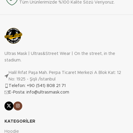
Tüm Ürünlerimizde %100 Kalite Sözü Veriyoruz.
Kışın sert koşullarında holigan
ruhunuza uygun bir koruma ve
stil sunan Ninja Hoodie, ultras
mask koleksiyonunun en dikkat
çekici parçalarından biri. İster
deplasman yolunda, ister
sokaklarda olun, bu hoodie her
Ultras Mask | Ultras&Street Wear | On the street, in the
zaman yanınızda.
stadium.
Sınırlı sayıda üretildi. Şimdi
Halil Rıfat Paşa Mah. Perpa Ticaret Merkezi A Blok Kat: 12
sipariş verin, Ninja Hoodie ile
No: 1925 - Şişli /İstanbul
fark yaratın!
Telefon: +90 (541) 808 21 71
E-Posta: info@ultrasmask.com
KATEGORILER
Hoodie