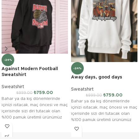
-24%
-24%
Against Modern Football
Sweatshirt
Away days, good days
Sweatshirt
Sweatshirt
₺
759.00
₺
999.00
₺
759.00
₺
999.00
Bahar ya da kış dönemlerinde
Bahar ya da kış dönemlerinde
içinizi ısıtacak, maç öncesi ve maç
içinizi ısıtacak, maç öncesi ve maç
içerisinde sizi diri tutacak olan
içerisinde sizi diri tutacak olan
%100 pamuk üretimli ürünümüz
%100 pamuk üretimli ürünümüz
"Against Modern Football" farklı
"Away Days Good Days" farklı
beden ve renk tercihleriyle.
beden ve renk tercihleriyle.