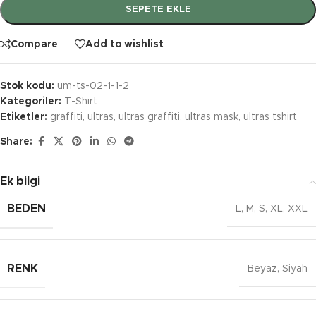
SEPETE EKLE
Compare
Add to wishlist
Stok kodu:
um-ts-02-1-1-2
Kategoriler:
T-Shirt
Etiketler:
graffiti
,
ultras
,
ultras graffiti
,
ultras mask
,
ultras tshirt
Share:
Ek bilgi
BEDEN
L
,
M
,
S
,
XL
,
XXL
RENK
Beyaz
,
Siyah