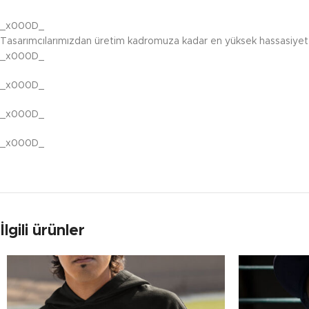
_x000D_
Tasarımcılarımızdan üretim kadromuza kadar en yüksek hassasiyet i
_x000D_
_x000D_
_x000D_
_x000D_
İlgili ürünler