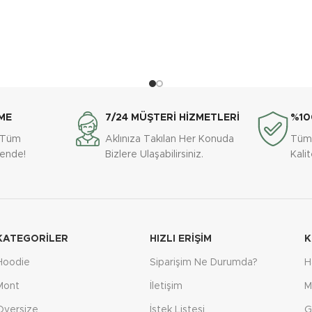
şıyan, kış soğuklarına meydan
 Offender hoodie, üç iplik
lık ve konforu bir araya
ı ve dayanıklılığıyla ultras ruhunu
aşıyan bu tasarım, futbol tutkunu
ME
7/24 MÜŞTERİ HİZMETLERİ
%10
in vazgeçilmez.
e Tüm
Aklınıza Takılan Her Konuda
Tüm
vende!
Bizlere Ulaşabilirsiniz.
Kali
ş: Kalın, dayanıklı ve sıcak
KATEGORILER
HIZLI ERIŞIM
K
k seçeneği: Tarzınıza en
yapın.
Hoodie
Siparişim Ne Durumda?
H
Mont
İletişim
M
p: Günlük kullanım için ideal,
Oversize
İstek Listesi
G