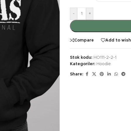
-
+
Compare
Add to wish
Stok kodu:
HO111-2-2-1
Kategoriler:
Hoodie
Share: