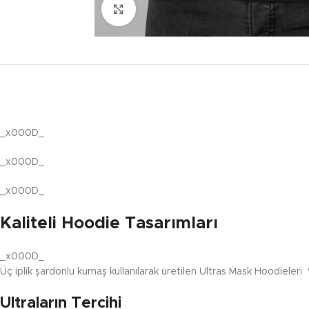
Click to enlarge
_x000D_
_x000D_
_x000D_
Kaliteli Hoodie Tasarımları
_x000D_
Üç iplik şardonlu kumaş kullanılarak üretilen Ultras Mask Hoodieleri
Ultraların Tercihi