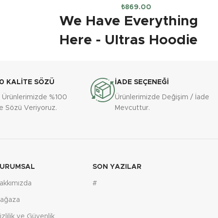
₺
869.00
We Have Everything
Here - Ultras Hoodie
_x000D_
_x000D_
0 KALİTE SÖZÜ
İADE SEÇENEĞİ
_x000D_
 Ürünlerimizde %100
Ürünlerimizde Değişim / İade
Tribünlerin ruhunu ve futbolun geçmişten
te Sözü Veriyoruz.
Mevcuttur.
günümüze taşıdığı her detayı üzerinizde
taşıyın! We Have Everything Here Hoodie,
içerisinde tribün koltuğundan meşaleye, ilk
futbol topundan tribün merasına kadar
futbolun ve taraftarlığın sembollerini bir araya
getiriyor. Bu hoodie, yalnızca bir kıyafet değil,
URUMSAL
SON YAZILAR
aynı zamanda futbol tutkunuzun bir
akkımızda
#
yansıması._x000D_
ağaza
_x000D_
izlilik ve Güvenlik