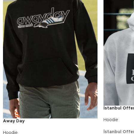
İstanbul Offe
Hoodie
Away Day
İstanbul Offe
Hoodie