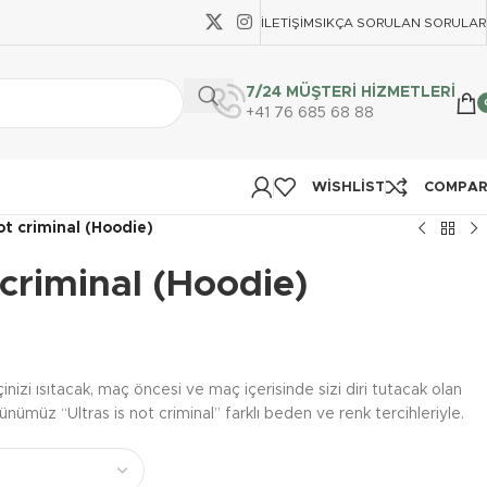
İLETIŞIM
SIKÇA SORULAN SORULAR
7/24 MÜŞTERİ HİZMETLERİ
+41 76 685 68 88
WISHLIST
COMPA
ot criminal (Hoodie)
 criminal (Hoodie)
nizi ısıtacak, maç öncesi ve maç içerisinde sizi diri tutacak olan
ümüz “Ultras is not criminal” farklı beden ve renk tercihleriyle.