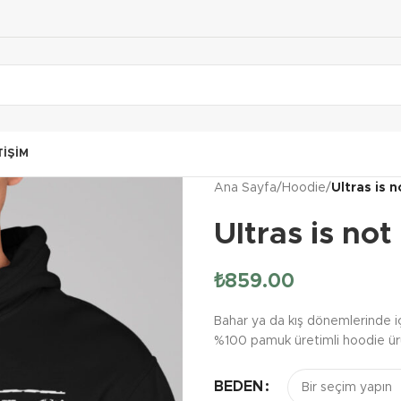
TIŞIM
Ana Sayfa
/
Hoodie
/
Ultras is n
Ultras is not
₺
859.00
Bahar ya da kış dönemlerinde içi
%100 pamuk üretimli hoodie ürün
BEDEN