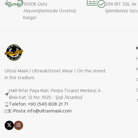
Bardaklarımızın paketlenmesi özel strafor
Bardaklarımızın
1000₺ Üstü
256 BIT SSL İl
bardak kutuları ile yapılmaktadır.
bardak kutuları 
Alışverişlerinizde Ücretsiz
İşlemleriniz Gü
Kargo!
Ultras Mask | Ultras&Street Wear | On the street,
in the stadium.
Halil Rıfat Paşa Mah. Perpa Ticaret Merkezi A
Blok Kat: 12 No: 1925 - Şişli /İstanbul
Telefon: +90 (541) 808 21 71
E-Posta: info@ultrasmask.com