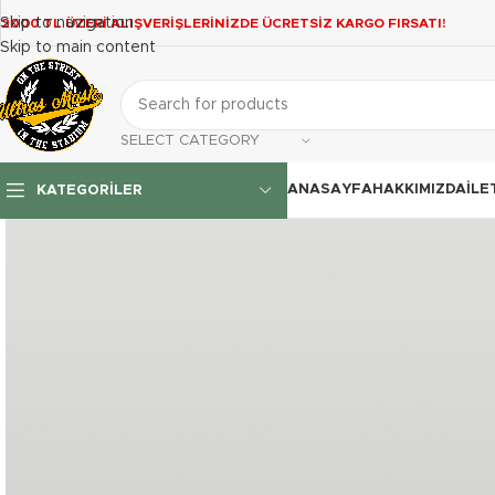
Skip to navigation
2000 TL ÜZERİ ALIŞVERİŞLERİNİZDE ÜCRETSİZ KARGO FIRSATI!
Skip to main content
SELECT CATEGORY
ANASAYFA
HAKKIMIZDA
İLE
KATEGORILER