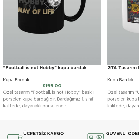
”Football is not Hobby” kupa bardak
GTA Tasarım 
Kupa Bardak
Kupa Bardak
₺
199.00
Özel tasarım ''Football, is not Hobby'' baskılı
Özel tasarım ''
porselen kupa bardağıdır. Bardağımız 1. sınıf
porselen kupa b
kalitede, dayanaklı porselendir.
kalitede, dayan
Baskı tekniği sayesinde baskılar canlı ve nettir.
Baskı tekniği sa
Baskılı kupa bardaklarımız bulaşık makinasında
Baskılı kupa ba
yıkanabilmektedir. (Uzun ömürlü kullanım için
yıkanabilmekted
elde yıkama önerilir.)
elde yıkama öner
ÜCRETSİZ KARGO
GÜVENLİ ÖDE