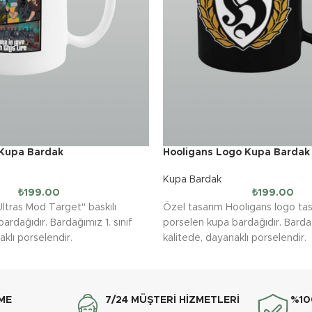
Kupa Bardak
Hooligans Logo Kupa Bardak
Kupa Bardak
₺
199.00
₺
199.00
Ultras Mod Target'' baskılı
Özel tasarım Hooligans logo tas
ardağıdır. Bardağımız 1. sınıf
porselen kupa bardağıdır. Bardağ
aklı porselendir.
kalitede, dayanaklı porselendir.
yesinde baskılar canlı ve nettir.
Baskı tekniği sayesinde baskılar c
rdaklarımız bulaşık makinasında
Baskılı kupa bardaklarımız bulaş
ir. (Uzun ömürlü kullanım için
yıkanabilmektedir. (Uzun ömürlü 
ilir.)
elde yıkama önerilir.)
ME
7/24 MÜŞTERİ HİZMETLERİ
%10