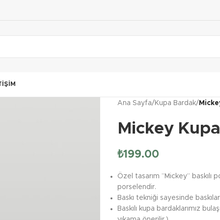
TIŞIM
Ana Sayfa
/
Kupa Bardak
/
Micke
Mickey Kupa
₺
199.00
Özel tasarım ”Mickey” baskılı po
porselendir.
Baskı tekniği sayesinde baskılar 
Baskılı kupa bardaklarımız bula
yıkama önerilir.)