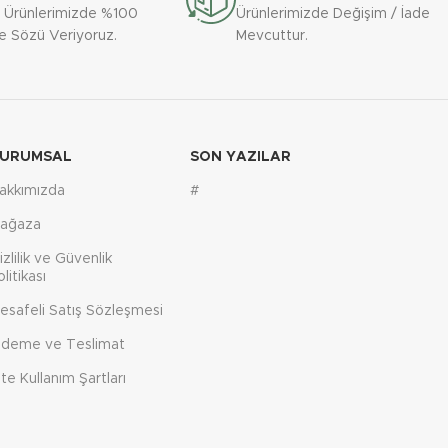
el strafor
Bardaklarımızın paketlenmesi özel strafor
 Ürünlerimizde %100
Ürünlerimizde Değişim / İade
bardak kutuları ile yapılmaktadır.
te Sözü Veriyoruz.
Mevcuttur.
URUMSAL
SON YAZILAR
akkımızda
#
ağaza
izlilik ve Güvenlik
olitikası
esafeli Satış Sözleşmesi
deme ve Teslimat
ite Kullanım Şartları