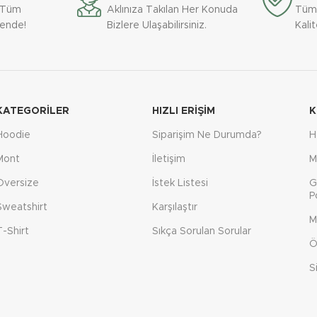
 paketlenmesi özel strafor
Bardaklarımızın paketlenmesi öz
e Tüm
Aklınıza Takılan Her Konuda
Tüm
ile yapılmaktadır.
bardak kutuları ile yapılmaktadır.
vende!
Bizlere Ulaşabilirsiniz.
Kali
KATEGORILER
HIZLI ERIŞIM
K
Hoodie
Siparişim Ne Durumda?
H
Mont
İletişim
M
Oversize
İstek Listesi
G
P
Sweatshirt
Karşılaştır
M
T-Shirt
Sıkça Sorulan Sorular
Ö
S