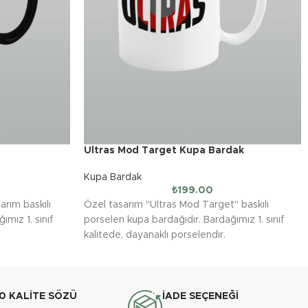
Ultras Mod Target Kupa Bardak
Kupa Bardak
₺
199.00
arım baskılı
Özel tasarım ''Ultras Mod Target'' baskılı
ımız 1. sınıf
porselen kupa bardağıdır. Bardağımız 1. sınıf
kalitede, dayanaklı porselendir.
anlı ve nettir.
Baskı tekniği sayesinde baskılar canlı ve nettir.
ık makinasında
Baskılı kupa bardaklarımız bulaşık makinasında
kullanım için
yıkanabilmektedir. (Uzun ömürlü kullanım için
elde yıkama önerilir.)
0 KALİTE SÖZÜ
İADE SEÇENEĞİ