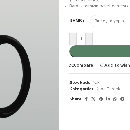
Bardaklarımızın paketlenmesi öze
RENK
-
+
Compare
Add to wish
Stok kodu:
Yok
Kategoriler:
Kupa Bardak
Share: