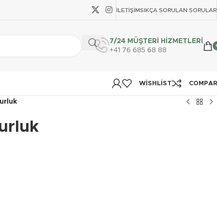
İLETIŞIM
SIKÇA SORULAN SORULAR
7/24 MÜŞTERİ HİZMETLERİ
+41 76 685 68 88
WISHLIST
COMPA
urluk
urluk