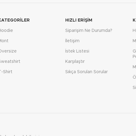
KATEGORILER
HIZLI ERIŞIM
K
Hoodie
Siparişim Ne Durumda?
H
Mont
İletişim
M
Oversize
İstek Listesi
G
P
Sweatshirt
Karşılaştır
M
T-Shirt
Sıkça Sorulan Sorular
Ö
S