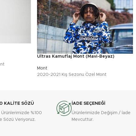
Ultras Kamuflaj Mont (Mavi-Beyaz)
nt
Mont
2020-2021 Kış Sezonu Özel Mont
0 KALİTE SÖZÜ
İADE SEÇENEĞİ
 Ürünlerimizde %100
Ürünlerimizde Değişim / İade
te Sözü Veriyoruz.
Mevcuttur.