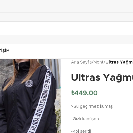
TIŞIM
Ana Sayfa
/
Mont
/
Ultras Yağm
Ultras Yağm
₺
449.00
‘-Su geçirmez kumaş
-Gizli kapüşon
-Kol şeritli